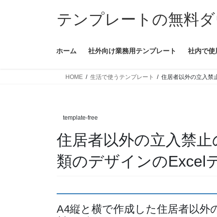
コ
ナ
テンプレートの無料ダ
ン
ビ
テ
ゲ
ン
ー
ホーム
社外向け業務用テンプレート
社内で使
ツ
シ
へ
ョ
ス
ン
HOME
生活で使うテンプレート
住居者以外の立入禁止
キ
に
ッ
移
プ
動
template-free
住居者以外の立入禁止
類のデザインのExce
A4縦と横で作成した住居者以外