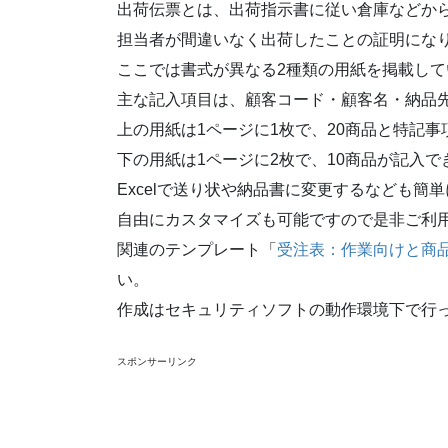
出荷伝票とは、出荷指示書に従い倉庫などか
担当者が間違いなく出荷したことの証明にな
ここでは書式が異なる2種類の用紙を掲載して
主な記入項目は、顧客コード・顧客名・納品
上の用紙は1ページに1枚で、20商品と特記
下の用紙は1ページに2枚で、10商品が記入で
Excelで送り状や納品書に変更するなども簡
自由にカスタマイズも可能ですので是非ご利
関連のテンプレート「
受注表：作業向けと商
い。
作成はセキュリティソフトの動作環境下で行
スポンサーリンク