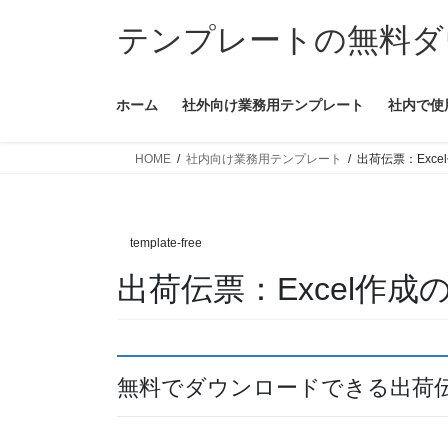
コ
ナ
テンプレートの無料ダ
ン
ビ
テ
ゲ
ン
ー
ホーム
社外向け業務用テンプレート
社内で使
ツ
シ
へ
ョ
ス
ン
HOME
社内向け業務用テンプレート
出荷伝票：Exce
キ
に
ッ
移
プ
動
template-free
出荷伝票：Excel作成
無料でダウンロードできる出荷